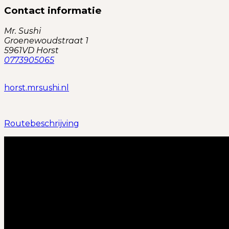
Contact informatie
Mr. Sushi
Groenewoudstraat 1
5961VD Horst
0773905065
horst.mrsushi.nl
Routebeschrijving