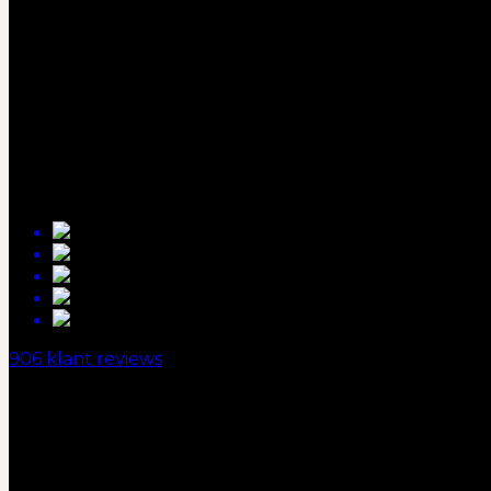
ADRES
Groenewoudstraat 1
5961VD Horst
0773905065
906 klant reviews
BEZORGTIJDEN
Maandag:
16:00 - 21:00
Dinsdag:
16:00 - 21:00
Woensdag:
16:00 - 21:00